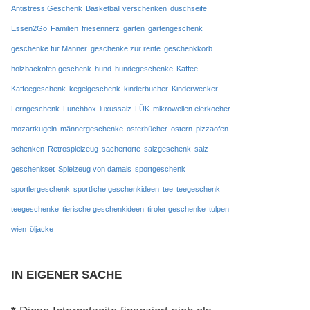
Antistress Geschenk
Basketball verschenken
duschseife
Essen2Go
Familien
friesennerz
garten
gartengeschenk
geschenke für Männer
geschenke zur rente
geschenkkorb
holzbackofen geschenk
hund
hundegeschenke
Kaffee
Kaffeegeschenk
kegelgeschenk
kinderbücher
Kinderwecker
Lerngeschenk
Lunchbox
luxussalz
LÜK
mikrowellen eierkocher
mozartkugeln
männergeschenke
osterbücher
ostern
pizzaofen
schenken
Retrospielzeug
sachertorte
salzgeschenk
salz
geschenkset
Spielzeug von damals
sportgeschenk
sportlergeschenk
sportliche geschenkideen
tee
teegeschenk
teegeschenke
tierische geschenkideen
tiroler geschenke
tulpen
wien
öljacke
IN EIGENER SACHE