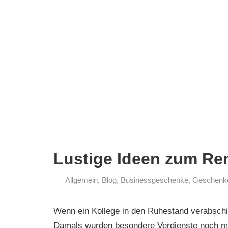
Lustige Ideen zum Ren
Allgemein
,
Blog
,
Businessgeschenke
,
Geschenke
10.
info
Februar
Wenn ein Kollege in den Ruhestand verabschie
2020
Damals wurden besondere Verdienste noch mi