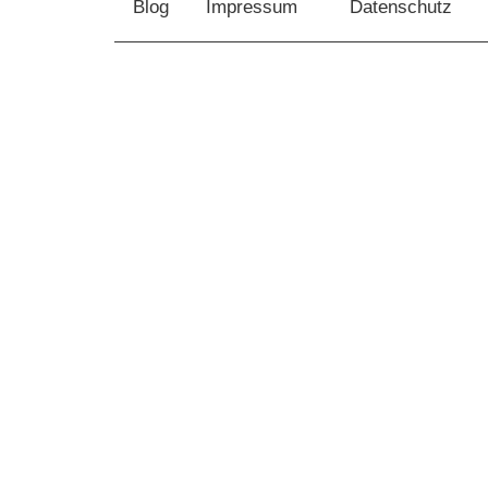
schenken.net
Blog
Impressum
Datenschutz
jeden
Anlass!