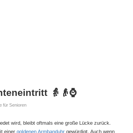
teneintritt 👵👴⌚
 für Senioren
det wird, bleibt oftmals eine große Lücke zurück.
t einer
goldenen Armbanduhr
gewürdigt. Auch wenn