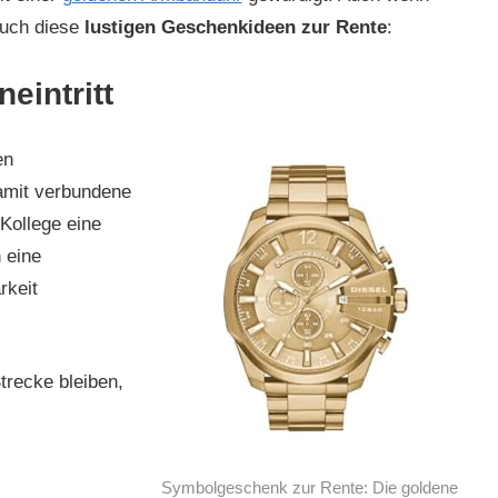
 auch diese
lustigen Geschenkideen zur Rente
:
eintritt
en
damit verbundene
Kollege eine
 eine
rkeit
trecke bleiben,
Symbolgeschenk zur Rente: Die goldene