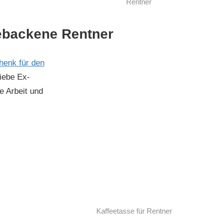
Rentner
gebackene Rentner
henk für den
liebe Ex-
e Arbeit und
Kaffeetasse für Rentner