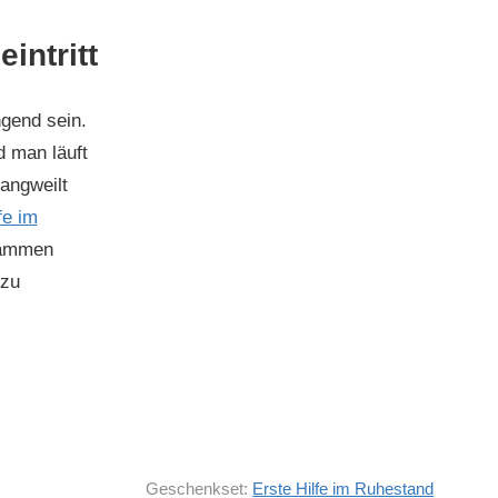
intritt
gend sein.
d man läuft
angweilt
fe im
usammen
 zu
Geschenkset:
Erste Hilfe im Ruhestand