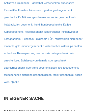
Antistress Geschenk
Basketball verschenken
duschseife
Essen2Go
Familien
friesennerz
garten
gartengeschenk
geschenke für Männer
geschenke zur rente
geschenkkorb
holzbackofen geschenk
hund
hundegeschenke
Kaffee
Kaffeegeschenk
kegelgeschenk
kinderbücher
Kinderwecker
Lerngeschenk
Lunchbox
luxussalz
LÜK
mikrowellen eierkocher
mozartkugeln
männergeschenke
osterbücher
ostern
pizzaofen
schenken
Retrospielzeug
sachertorte
salzgeschenk
salz
geschenkset
Spielzeug von damals
sportgeschenk
sportlergeschenk
sportliche geschenkideen
tee
teegeschenk
teegeschenke
tierische geschenkideen
tiroler geschenke
tulpen
wien
öljacke
IN EIGENER SACHE