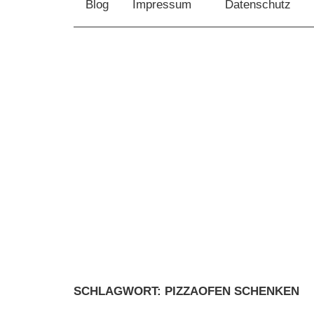
schenken.net
Blog
Impressum
Datenschutz
jeden
Anlass!
SCHLAGWORT:
PIZZAOFEN SCHENKEN